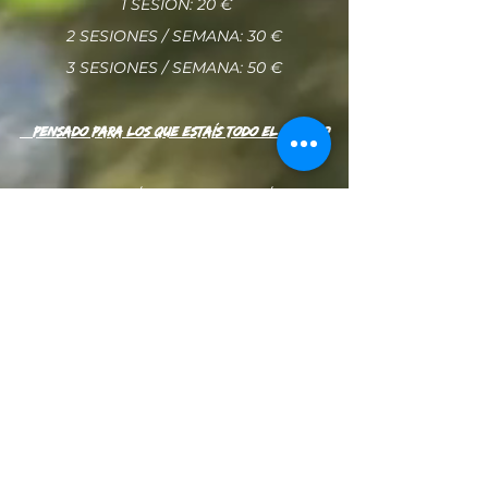
1 SESIÓN: 20 €
2 SESIONES / SEMANA: 30 €
3 SESIONES / SEMANA: 50 €
PENSADO PARA LOS QUE ESTAÍS TODO EL VERANO
2 SESIONES / SEMANA: 100 € / MES
3 SESIONES / SEMANA: 130 € / MES
QUIERO SABER MÁS