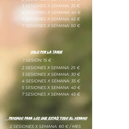
3 SESIONES X SEMANA: 35 €
4 SESIONES X SEMANA: 40 €
5 SESIONES X SEMANA: 45 €
7 SESIONES X SEMANA: 50 €
SOLO POR LA TARDE
1 SESIÓN: 15 €
2 SESIONES X SEMANA: 25 €
3 SESIONES X SEMANA: 30 €
4 SESIONES X SEMANA: 35 €
5 SESIONES X SEMANA: 40 €
7 SESIONES X SEMANA: 45 €
PENSADO PARA LOS QUE ESTAÍS TODO EL VERANO
2 SESIONES X SEMANA: 80 € / MES