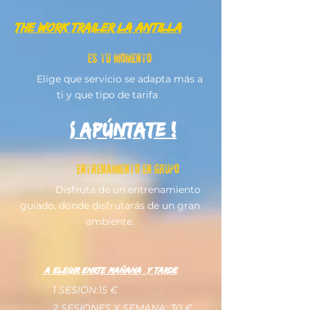
the work trailer LA ANTILLA
ES TU MOMENTO
Elige que servicio se adapta más a
ti y que tipo de tarifa
¡ APÚNTATE !
ENTRENAMIENTO EN GRUPO
Disfruta de un entrenamiento
guiado, donde disfrutarás de un gran
ambiente.
A ELEGIR ENRTE MAÑANA Y TARDE
1 SESIÓN:15 €
2 SESIONES X SEMANA: 30 €