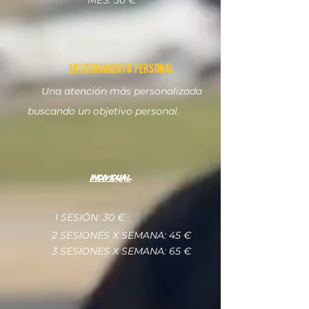
MES: 50 €
ENTRENAMIENTO PERSONAL
Una atención más personalizada
buscando un objetivo personal.
individual
1 SESIÓN: 30 €
2 SESIONES X SEMANA: 45 €
3 SESIONES X SEMANA: 65 €