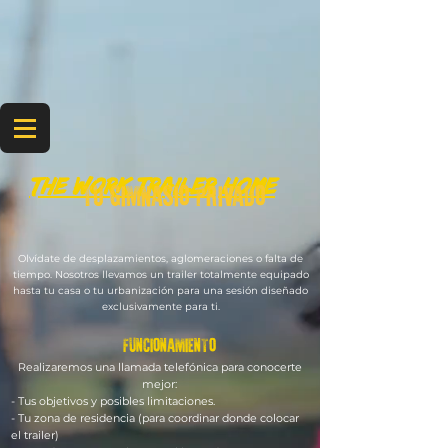
the work trailer HOME
tTU GIMNASIO PRIVADO
Olvídate de desplazamientos, aglomeraciones o falta de
tiempo. Nosotros llevamos un trailer totalmente equipado
hasta tu casa o tu urbanización para una sesión diseñado
exclusivamente para ti.
FUNCIONAMIENTO
Realizaremos una llamada telefónica para conocerte
mejor:
- Tus objetivos y posibles limitaciones.
- Tu zona de residencia (para coordinar donde colocar
el trailer)