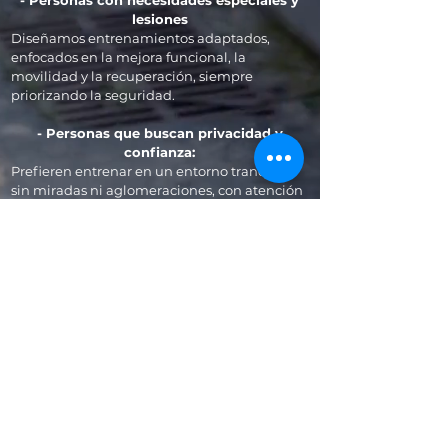
- Personas con necesidades especiales y
lesiones
Diseñamos entrenamientos adaptados,
enfocados en la mejora funcional, la
movilidad y la recuperación, siempre
priorizando la seguridad.
- Personas que buscan privacidad y
confianza:
Prefieren entrenar en un entorno tranquilo
sin miradas ni aglomeraciones, con atención
totalmente personalizada.
- Parejas o amigos que quieren entrenar
juntos:
Dos personas, un entrenador y un objetivo
común. Entrenamientos dinámicos y
personalizados en casa, jardín o terraza.
- Deportistas de alto nivel o amantes del
deporte:
átelas o personas con experiencia que
quieren seguir mejorando con un entrenador
cualificado y entrenamiento profesional.